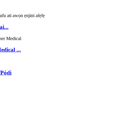
i...
dical ...
/Pódì