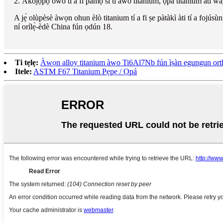
2. Àkójọpọ̀ owó tí a fi pamọ́ sí ti àwo titanium, ọ̀pá titanium àti w
A jẹ́ olùpèsè àwọn ohun èlò titanium tí a fi ṣe pàtàkì àti tí a fojúsù
ní orílẹ̀-èdè China fún ọdún 18.
Ti tẹlẹ:
Àwọn alloy titanium àwo Ti6Al7Nb fún ìṣàn egungun ort
Itele:
ASTM F67 Titanium Pẹpẹ / Ọpá