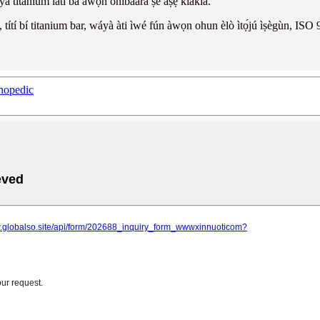
áyà titanium láti bá àwọn oníbàárà ṣe àṣẹ kíákíá.
n, títí bí titanium bar, wáyà àti ìwé fún àwọn ohun èlò ìtọ́jú ìṣègùn, ISO 9
hopedic