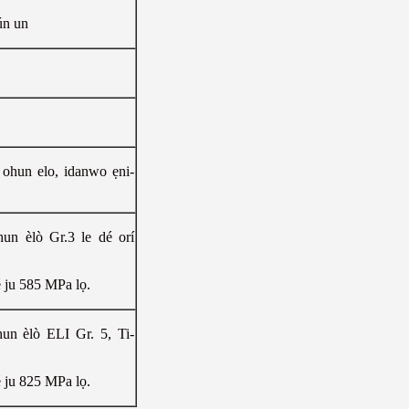
ún un
a ohun elo, idanwo ẹni-
ohun èlò Gr.3 le dé orí
é ju 585 MPa lọ.
ohun èlò ELI Gr. 5, Ti-
é ju 825 MPa lọ.