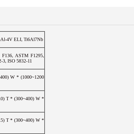
i-6Al-4V ELI, Ti6Al7Nb
F136, ASTM F1295,
2-3, ISO 5832-11
~400) W * (1000~1200
.0) T * (300~400) W *
.5) T * (300~400) W *