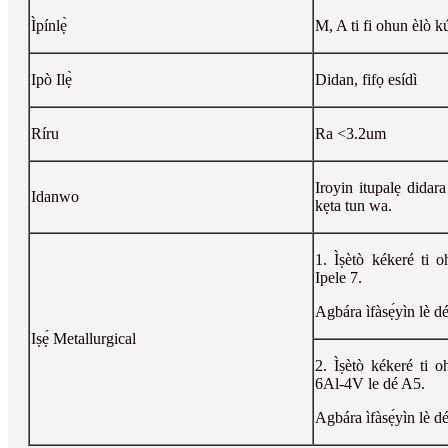
Ìpínlẹ̀
M, A ti fi ohun èlò k
Ipò Ilẹ̀
Didan, fifọ esídì
Ríru
Ra <3.2um
Iroyin itupalẹ didar
Idanwo
kẹta tun wa.
1. Ìṣètò kékeré ti 
Ipele 7.
Agbára ìfàsẹ́yìn lè d
Iṣẹ́ Metallurgical
2. Ìṣètò kékeré ti 
6Al-4V le dé A5.
Agbára ìfàsẹ́yìn lè d