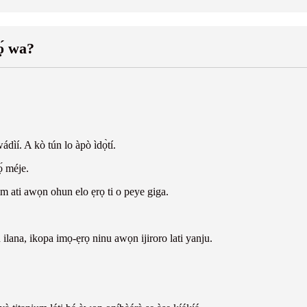
ọ́ wa?
ádìí. A kò tún lo àpò ìdọ̀tí.
ọ́ méje.
m ati awọn ohun elo ẹrọ ti o peye giga.
 ilana, ikopa imọ-ẹrọ ninu awọn ijiroro lati yanju.