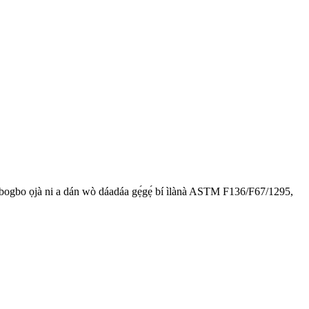
Gbogbo ọjà ni a dán wò dáadáa gẹ́gẹ́ bí ìlànà ASTM F136/F67/1295,