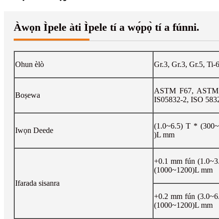
Àwọn Ìpele àti Ìpele tí a wọ́pọ̀ tí a fúnni.
Ohun èlò
Gr.3, Gr.3, Gr.5, T
ASTM F67, ASTM 
Boṣewa
IS05832-2, ISO 583
(1.0~6.5) T * (300
Iwọn Deede
)L mm
+0.1 mm fún (1.0~3
(1000~1200)L mm
Ifarada sisanra
+0.2 mm fún (3.0~6
(1000~1200)L mm