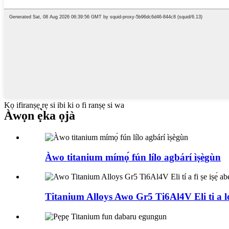
Kọ ifiranṣẹ rẹ si ibi ki o fi ranṣẹ si wa
Àwọn ẹ̀ka ọjà
Àwo titanium mímọ́ fún lílo agbárí ìṣègùn
Titanium Alloys Awo Gr5 Ti6Al4V Eli ti a lo 