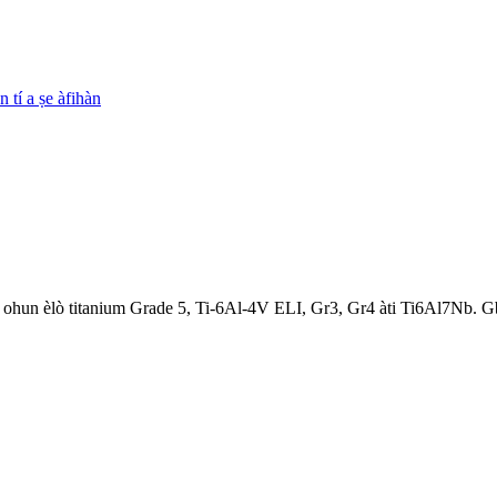
n ohun èlò titanium Grade 5, Ti-6Al-4V ELI, Gr3, Gr4 àti Ti6Al7Nb. 