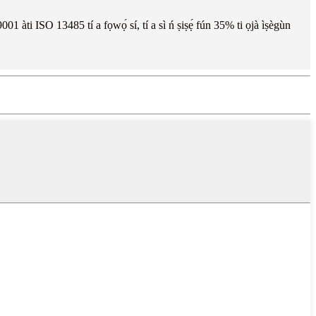
001 àti ISO 13485 tí a fọwọ́ sí, tí a sì ń ṣiṣẹ́ fún 35% ti ọjà ìṣègùn