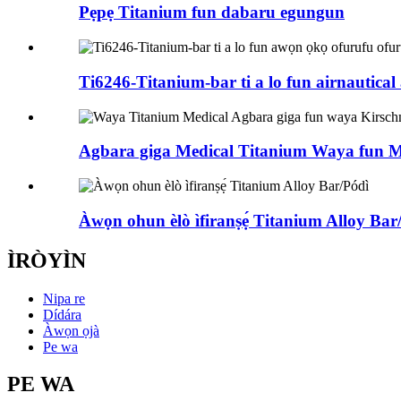
Pẹpẹ Titanium fun dabaru egungun
Ti6246-Titanium-bar ti a lo fun airnautical a
Agbara giga Medical Titanium Waya fun Me
Àwọn ohun èlò ìfiranṣẹ́ Titanium Alloy Bar
ÌRÒYÌN
Nipa re
Dídára
Àwọn ọjà
Pe wa
PE WA