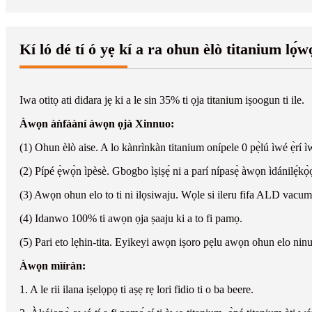
Kí ló dé tí ó yẹ kí a ra ohun èlò titanium lọ́w
Iwa otitọ ati didara jẹ ki a le sin 35% ti ọja titanium iṣoogun ti ile.
Àwọn àǹfààní àwọn ọjà Xinnuo:
(1) Ohun èlò aise. A lo kànrìnkàn titanium onípele 0 pẹ̀lú ìwé ẹ̀rí ìw
(2) Pípé ẹ̀wọ̀n ìpèsè. Gbogbo ìṣiṣẹ́ ni a parí nípasẹ̀ àwọn ìdánilẹ́kọ̀
(3) Awọn ohun elo to ti ni ilọsiwaju. Wọle si ileru fifa ALD vacum
(4) Idanwo 100% ti awọn ọja ṣaaju ki a to fi pamọ.
(5) Pari eto lẹhin-tita. Eyikeyi awọn iṣoro pẹlu awọn ohun elo ninu
Àwọn mìíràn:
1. A le rii ilana iṣelọpọ ti aṣẹ rẹ lori fidio ti o ba beere.