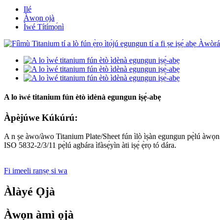
Ilé
Àwọn ọjà
Ìwé Títímọ́nì
A lo ìwé titanium fún ètò ìdènà egungun iṣẹ́-abẹ
Àpèjúwe Kúkúrú:
A n ṣe àwo/àwo Titanium Plate/Sheet fún ìlò ìṣàn egungun pẹ̀lú àwọ
ISO 5832-2/3/11 pẹ̀lú agbára ìfàsẹ́yìn àti iṣẹ́ ẹ̀rọ tó dára.
Fi imeeli ranṣẹ si wa
Àlàyé Ọjà
Àwọn àmì ọjà