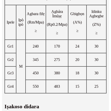
Agbára
Idinku
Agbara fifẹ
Gbigbọn
Ìmúṣẹ
Agbegbe
Ipò
Ipele
(Rm/Mpa)
(A%)
ipò
(Rp0.2/Mpa)
(Z%)
≥
≥
≥
≥
Gr1
240
170
24
30
Gr2
345
275
20
30
M
Gr3
450
380
18
30
Gr4
550
483
15
25
Iṣakoso didara