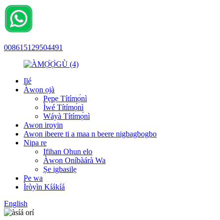
008615129504491
Ilé
Àwọn ọjà
Pẹpẹ Títímọ́nì
Ìwé Títímọ́nì
Wáyà Títímọ́nì
Awọn iroyin
Awọn ibeere ti a maa n beere nigbagbogbo
Nipa re
Ifihan Ohun elo
Àwọn Oníbàárà Wa
Ṣe igbasilẹ
Pe wa
Ìròyìn Kíákíá
English