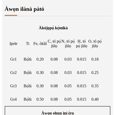
Àwọn ìlànà pàtó
Àkójọpọ̀ kẹ́míkà
C, tó pọ̀
N, tó pọ̀
H, tó
O, tó pọ̀
Ipele
Ti
Fe, òkìtì
jùlọ
jùlọ
pọ̀ jùlọ
jùlọ
Gr1
Bọ́lù
0.20
0.08
0.03
0.015
0.18
Gr2
Bọ́lù
0.30
0.08
0.03
0.015
0.25
Gr3
Bọ́lù
0.30
0.08
0.05
0.015
0.35
Gr4
Bọ́lù
0.50
0.08
0.05
0.015
0.40
Àwọn ohun ìní ẹ̀rọ