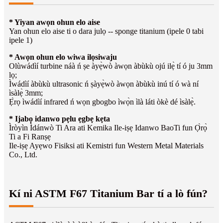
* Yiyan awọn ohun elo aise
Yan ohun elo aise ti o dara julọ -- sponge titanium (ipele 0 tabi
ipele 1)
* Awọn ohun elo wiwa ilọsiwaju
Olùwádìí turbine náà ń ṣe àyẹ̀wò àwọn àbùkù ojú ilẹ̀ tí ó ju 3mm
lọ;
Ìwádìí àbùkù ultrasonic ń ṣàyẹ̀wò àwọn àbùkù inú tí ó wà ní
ìsàlẹ̀ 3mm;
Ẹ̀rọ ìwádìí infrared ń wọn gbogbo ìwọ̀n ìlà láti òkè dé ìsàlẹ̀.
* Ijabọ idanwo pẹlu ẹgbẹ kẹta
Ìròyìn Ìdánwò Ti Ara ati Kemika Ile-iṣẹ Idanwo BaoTi fun Ọ̀rọ̀
Ti a Fi Ranṣẹ
Ile-iṣẹ Ayẹwo Fisiksi ati Kemistri fun Western Metal Materials
Co., Ltd.
Kí ni ASTM F67 Titanium Bar tí a lò fún?