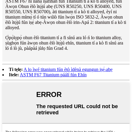
ASTM F67 ni ìlànà ìṣàfihàn fún Titanium tí a kò ti alloyed, fún
Àwọn Ohun èlò ìtọ́jú abẹ (UNS R50250, UNS R50400, UNS
R50550, UNS R50700), àti titanium tí a kò ti alloyed, èyí ni
titanium mímọ́ tí ó tún wúlò fún ìwọ̀n ISO 5832-2, Àwọn ohun
èlò ìtọ́jú fún iṣẹ́ abẹ-Àwọn ohun èlò irin-Apá 2: titanium tí a kò ti
alloyed.
Ọ̀pọ̀lọpọ̀ ohun èlò titanium tí a fi sínú ara ló ń lo titanium alloy,
ṣùgbọ́n fún àwọn ohun èlò ìtọ́jú ehín, titanium tí a kò fi sínú ara
ló ń lò jù, pàápàá jùlọ fún Grad 4.
Ti tẹlẹ:
A lo ìwé titanium fún ètò ìdènà egungun iṣẹ́-abẹ
Itele:
ASTM F67 Titanium páálí fún Ehín