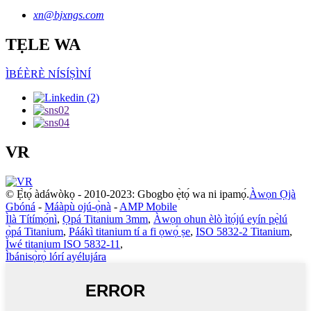
xn@bjxngs.com
TẸLE WA
ÌBÉÈRÈ NÍSÍṢÌNÍ
VR
© Ẹ̀tọ́ àdáwòkọ - 2010-2023: Gbogbo ẹ̀tọ́ wa ni ipamọ́.
Àwọn Ọjà
Gbóná
-
Máàpù ojú-ọ̀nà
-
AMP Mobile
Ìlà Títímọ́nì
,
Ọpá Titanium 3mm
,
Àwọn ohun èlò ìtọ́jú eyín pẹ̀lú
ọ̀pá Titanium
,
Páákì titanium tí a fi ọwọ́ ṣe
,
ISO 5832-2 Titanium
,
Ìwé titanium ISO 5832-11
,
Ìbánisọ̀rọ̀ lórí ayélujára