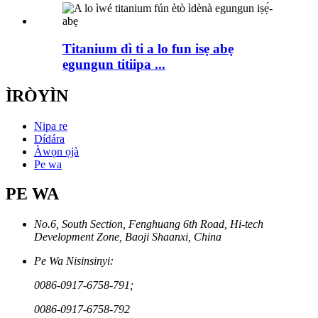
Titanium dì ti a lo fun isẹ abẹ
egungun titiipa ...
ÌRÒYÌN
Nipa re
Dídára
Àwọn ọjà
Pe wa
PE WA
No.6, South Section, Fenghuang 6th Road, Hi-tech
Development Zone, Baoji Shaanxi, China
Pe Wa Nisinsinyi:
0086-0917-6758-791;
0086-0917-6758-792