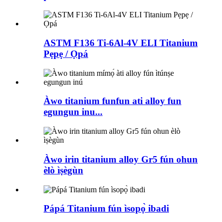
ASTM F136 Ti-6Al-4V ELI Titanium
Pẹpẹ / Ọpá
Àwo titanium funfun ati alloy fun
egungun inu...
Àwo irin titanium alloy Gr5 fún ohun
èlò ìṣègùn
Pápá Titanium fún ìsopọ̀ ibadi