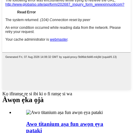
Kọ ifiranṣẹ rẹ si ibi ki o fi ranṣẹ si wa
Àwọn ẹ̀ka ọjà
Awo titanium aṣa fun awọn ẹya
pataki