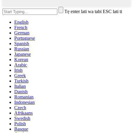
Tẹ enter lati wa tabi ESC lati ti
English
French
German
Portuguese
Spanish
Russian
Japanese
Korean
Arabic
Irish
Greek
Turkish
Italian
Danish
Romanian
Indonesian
Czech
Afrikaans
Swedish
Polish
Basque