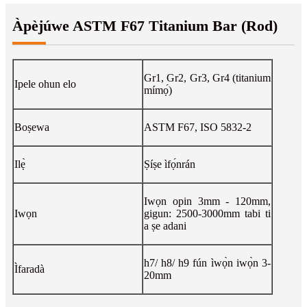
Àpèjúwe ASTM F67 Titanium Bar (Rod)
Gr1, Gr2, Gr3, Gr4 (titanium
Ipele ohun elo
mímọ́)
Boṣewa
ASTM F67, ISO 5832-2
Ilẹ̀
Ṣíṣe ìfọ́nrán
Iwọn opin 3mm - 120mm,
Iwọn
gigun: 2500-3000mm tabi ti
a ṣe adani
h7/ h8/ h9 fún ìwọ̀n iwọ̀n 3-
Ìfaradà
20mm