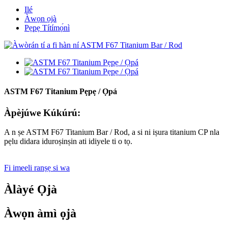
Ilé
Àwọn ọjà
Pẹpẹ Títímọ́nì
ASTM F67 Titanium Pẹpẹ / Ọpá
Àpèjúwe Kúkúrú:
A n ṣe ASTM F67 Titanium Bar / Rod, a si ni iṣura titanium CP nla
pẹlu didara iduroṣinṣin ati idiyele ti o tọ.
Fi imeeli ranṣẹ si wa
Àlàyé Ọjà
Àwọn àmì ọjà