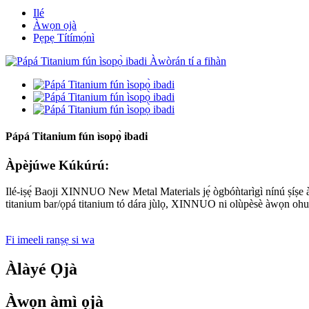
Ilé
Àwọn ọjà
Pẹpẹ Títímọ́nì
Pápá Titanium fún ìsopọ̀ ibadi
Àpèjúwe Kúkúrú:
Ilé-iṣẹ́ Baoji XINNUO New Metal Materials jẹ́ ògbóǹtarìgì nínú ṣíṣe à
titanium bar/ọpá titanium tó dára jùlọ, XINNUO ni olùpèsè àwọn ohun èlò
Fi imeeli ranṣẹ si wa
Àlàyé Ọjà
Àwọn àmì ọjà