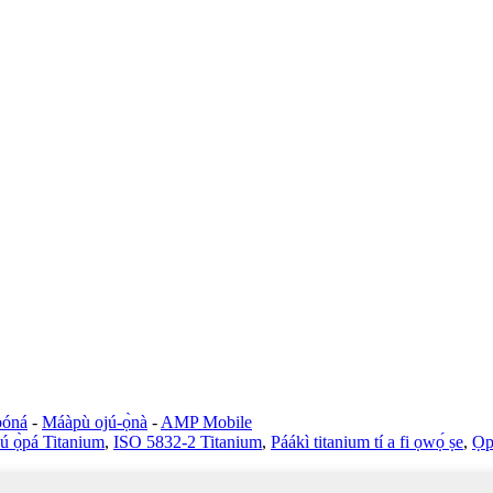
bóná
-
Máàpù ojú-ọ̀nà
-
AMP Mobile
lú ọ̀pá Titanium
,
ISO 5832-2 Titanium
,
Páákì titanium tí a fi ọwọ́ ṣe
,
Ọp