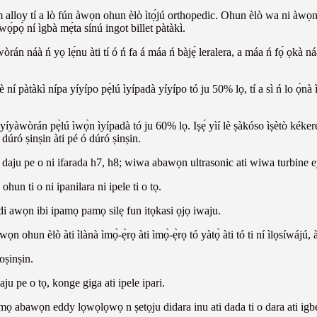
m alloy tí a lò fún àwọn ohun èlò ìtọ́jú orthopedic. Ohun èlò wa ni àwọn 
owọ́pọ̀ ní ìgbà mẹ́ta sínú ingot billet pàtàkì.
wòrán náà ń yọ lẹ́nu àti tí ó ń fa á máa ń bàjẹ́ leralera, a máa ń fọ́ ọkà náà 
tàkì nípa yíyípo pẹ̀lú ìyípadà yíyípo tó ju 50% lọ, tí a sì ń lo ọ̀nà ìtọ́
wòrán pẹ̀lú ìwọ̀n ìyípadà tó ju 60% lọ. Iṣẹ́ yìí lè ṣàkóso ìṣètò kékeré, ìrí
 dúró ṣinṣin àti pé ó dúró ṣinṣin.
 daju pe o ni ifarada h7, h8; wiwa abawọn ultrasonic ati wiwa turbine eyit
hun ti o ni ipanilara ni ipele ti o tọ.
idi awọn ibi ipamọ pamọ silẹ fun itọkasi ọjọ iwaju.
 ohun èlò àti ìlànà ìmọ̀-ẹ̀rọ àti ìmọ̀-ẹ̀rọ tó yàtọ̀ àti tó ti ní ìlọsíwájú
roṣinṣin.
aju pe o tọ, konge giga ati ipele ipari.
mọ abawọn eddy lọwọlọwọ n ṣetọju didara inu ati dada ti o dara ati igb