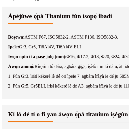
Àpèjúwe ọ̀pá Titanium fún ìsopọ̀ ibadi
Boṣewa:
ASTM F67, ISO5832-2, ASTM F136, ISO5832-3.
Ipele:
Gr3, Gr5, Ti6Al4V, Ti6Al4V ELI
Iwọn opin ti a paṣẹ julọ (mm):
Φ16, Φ17.2, Φ18, Φ20, Φ24, Φ3
Àwọn ànímọ́:
Rírọrùn tó dára, agbára gíga, ìṣètò irin tó dára, àti ìdè
1. Fún Gr3, ìrísí kékeré lè dé orí ìpele 7, agbára ìfàyà le dé ju 585
2. Fún Gr5, Gr5ELI, ìrísí kékeré lè dé A3, agbára ìfàyà le dé ju 1
Kí ló dé tí o fi yan àwọn ọ̀pá titanium ìṣè