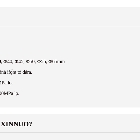
0, Φ40, Φ45, Φ50, Φ55, Φ65mm
nà ìfọ́ra tó dára.
MPa lọ.
100MPa lọ.
gùn XINNUO?