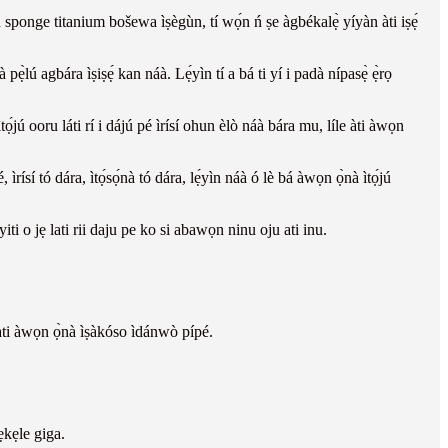
sponge titanium bošewa ìṣègùn, tí wọ́n ń ṣe àgbékalẹ̀ yíyàn àti iṣẹ́
pẹ̀lú agbára ìṣiṣẹ́ kan náà. Lẹ́yìn tí a bá ti yí i padà nípasẹ̀ ẹ̀rọ
jú ooru láti rí i dájú pé ìrísí ohun èlò náà bára mu, líle àti àwọn
sí tó dára, ìtọ́sọ́nà tó dára, lẹ́yìn náà ó lè bá àwọn ọ̀nà ìtọ́jú
i o jẹ lati rii daju pe ko si abawọn ninu oju ati inu.
, àti àwọn ọ̀nà ìṣàkóso ìdánwò pípé.
ẹkẹle giga.