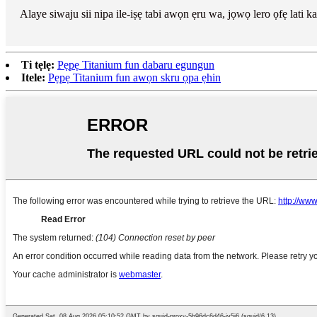
Alaye siwaju sii nipa ile-iṣẹ tabi awọn ẹru wa, jọwọ lero ọfẹ lati k
Ti tẹlẹ:
Pẹpẹ Titanium fun dabaru egungun
Itele:
Pẹpẹ Titanium fun awọn skru ọpa ẹhin