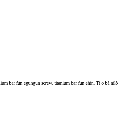
nium bar fún egungun screw, titanium bar fún ehín. Tí o bá nílò