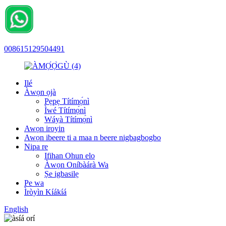
008615129504491
Ilé
Àwọn ọjà
Pẹpẹ Títímọ́nì
Ìwé Títímọ́nì
Wáyà Títímọ́nì
Awọn iroyin
Awọn ibeere ti a maa n beere nigbagbogbo
Nipa re
Ifihan Ohun elo
Àwọn Oníbàárà Wa
Ṣe igbasilẹ
Pe wa
Ìròyìn Kíákíá
English