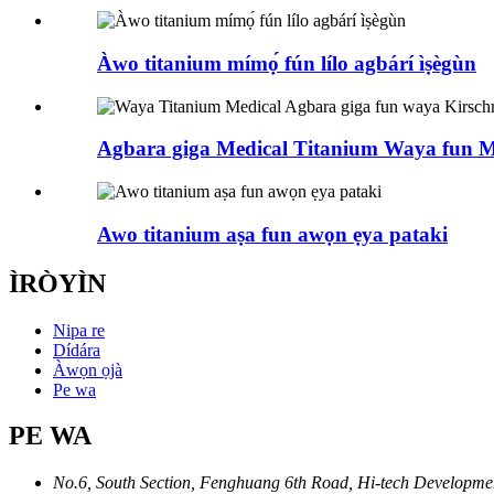
Àwo titanium mímọ́ fún lílo agbárí ìṣègùn
Agbara giga Medical Titanium Waya fun Me
Awo titanium aṣa fun awọn ẹya pataki
ÌRÒYÌN
Nipa re
Dídára
Àwọn ọjà
Pe wa
PE WA
No.6, South Section, Fenghuang 6th Road, Hi-tech Developme