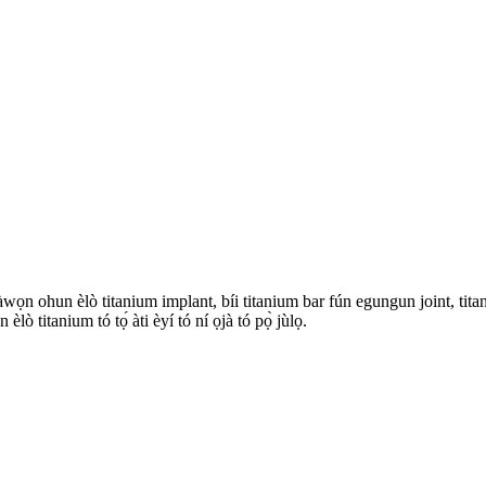
wọn ohun èlò titanium implant, bíi titanium bar fún egungun joint, tita
 titanium tó tọ́ àti èyí tó ní ọjà tó pọ̀ jùlọ.