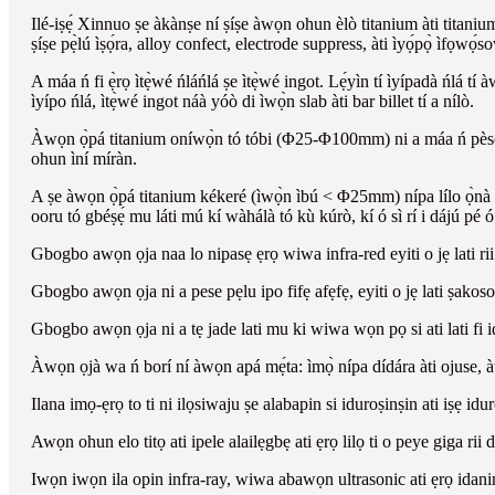
Ilé-iṣẹ́ Xinnuo ṣe àkànṣe ní ṣíṣe àwọn ohun èlò titanium àti titaniu
ṣíṣe pẹ̀lú ìṣọ́ra, alloy confect, electrode suppress, àti ìyọ́pọ̀ ìfọwọ́s
A máa ń fi ẹ̀rọ ìtẹ̀wé ńláńlá ṣe ìtẹ̀wé ingot. Lẹ́yìn tí ìyípadà ńlá tí à
ìyípo ńlá, ìtẹ̀wé ingot náà yóò di ìwọ̀n slab àti bar billet tí a nílò.
Àwọn ọ̀pá titanium oníwọ̀n tó tóbi (Φ25-Φ100mm) ni a máa ń pèsè ní pà
ohun ìní míràn.
A ṣe àwọn ọ̀pá titanium kékeré (ìwọ̀n ìbú < Φ25mm) nípa lílo ọ̀nà yíyà
ooru tó gbéṣẹ́ mu láti mú kí wàhálà tó kù kúrò, kí ó sì rí i dájú pé ó
Gbogbo awọn ọja naa lo nipasẹ ẹrọ wiwa infra-red eyiti o jẹ lati rii
Gbogbo awọn ọja ni a pese pẹlu ipo fifẹ afẹfẹ, eyiti o jẹ lati ṣakoso o
Gbogbo awọn ọja ni a tẹ jade lati mu ki wiwa wọn pọ si ati lati fi 
Àwọn ọjà wa ń borí ní àwọn apá mẹ́ta: ìmọ̀ nípa dídára àti ojuse, àwọn
Ilana imọ-ẹrọ to ti ni ilọsiwaju ṣe alabapin si iduroṣinṣin ati iṣẹ idu
Awọn ohun elo titọ ati ipele alailẹgbẹ ati ẹrọ lilọ ti o peye giga rii d
Iwọn iwọn ila opin infra-ray, wiwa abawọn ultrasonic ati ẹrọ idani