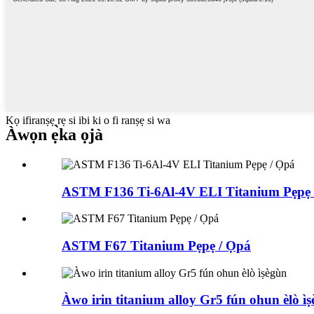
Kọ ifiranṣẹ rẹ si ibi ki o fi ranṣẹ si wa
Àwọn ẹ̀ka ọjà
ASTM F136 Ti-6Al-4V ELI Titanium Pẹpẹ 
ASTM F67 Titanium Pẹpẹ / Ọpá
Àwo irin titanium alloy Gr5 fún ohun èlò ì