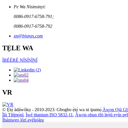
Pe Wa Nisinsinyi:
0086-0917-6758-791;
0086-0917-6758-792
xn@bjxngs.com
TẸLE WA
ÌBÉÈRÈ NÍSÍṢÌNÍ
VR
© Ẹ̀tọ́ àdáwòkọ - 2010-2023: Gbogbo ẹ̀tọ́ wa ni ipamọ́.
Àwọn Ọjà G
Ìlà Títímọ́nì
,
Ìwé titanium ISO 5832-11
,
Àwọn ohun èlò ìtọ́jú eyín pẹ̀
Ìbánisọ̀rọ̀ lórí ayélujára