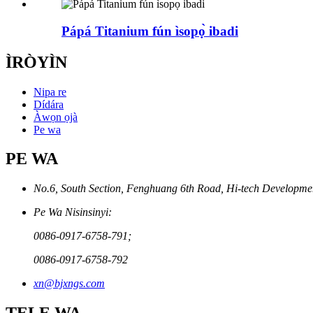
Pápá Titanium fún ìsopọ̀ ibadi
ÌRÒYÌN
Nipa re
Dídára
Àwọn ọjà
Pe wa
PE WA
No.6, South Section, Fenghuang 6th Road, Hi-tech Developme
Pe Wa Nisinsinyi:
0086-0917-6758-791;
0086-0917-6758-792
xn@bjxngs.com