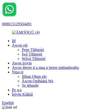
008615129504491
Ilé
Àwọn ọjà
Pẹpẹ Títímọ́nì
Ìwé Títímọ́nì
Wáyà Títímọ́nì
Awọn iroyin
Awọn ibeere ti a maa n beere nigbagbogbo
Nipa re
Ifihan Ohun elo
Àwọn Oníbàárà Wa
Ṣe igbasilẹ
Pe wa
Ìròyìn Kíákíá
English