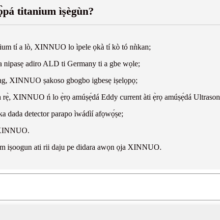
pá titanium ìṣègùn?
ium tí a lò, XINNUO lo ìpele ọkà tí kò tó nǹkan;
a nipasẹ adiro ALD ti Germany ti a gbe wọle;
aling, XINNUO ṣakoso gbogbo igbesẹ iṣelọpọ;
ídára rẹ̀, XINNUO ń lo ẹ̀rọ amúṣẹ́dá Eddy current àti ẹ̀rọ amúṣẹ́dá Ultraso
a dada detector parapo ìwádìí afọwọ́ṣe;
um XINNUO.
ium iṣoogun ati rii daju pe didara awọn ọja XINNUO.