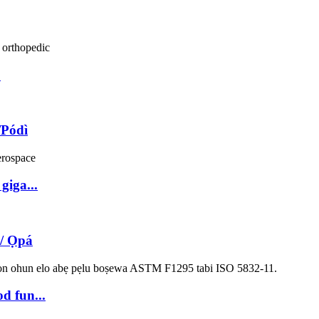
.
/Pódì
giga...
/ Ọpá
d fun...