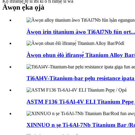
Kọ ifiranṣẹ rẹ si ibi ki o fi ranṣẹ si wa
Àwọn ẹ̀ka ọjà
Àwọn irin titanium àwo Ti6Al7Nb fún ort..
Àwọn ohun èlò ìfiranṣẹ́ Titanium Alloy Bar
Ti6Al4V-Titanium-bar pẹlu resistance ipata 
ASTM F136 Ti-6Al-4V ELI Titanium Pẹpẹ 
XINNUO n ṣe Ti-6Al-7Nb Titanium Bar /Ro