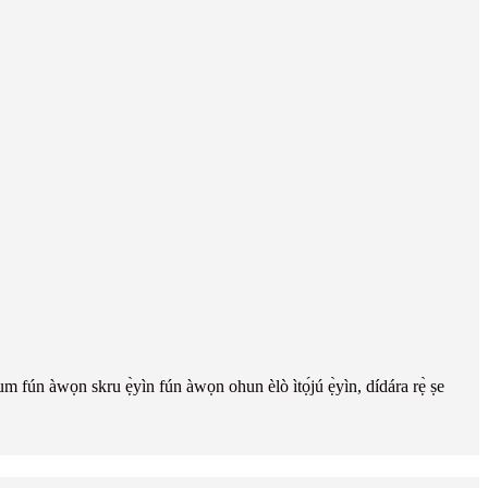
m fún àwọn skru ẹ̀yìn fún àwọn ohun èlò ìtọ́jú ẹ̀yìn, dídára rẹ̀ ṣe