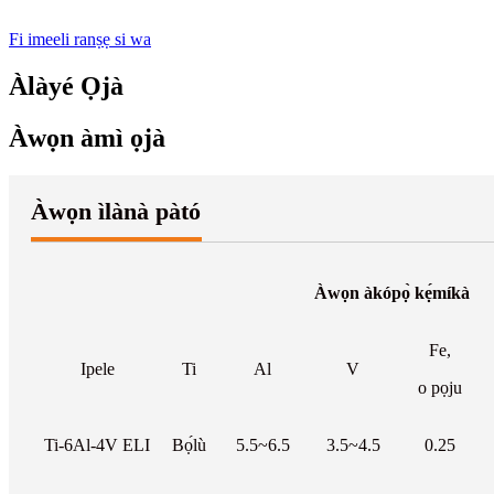
Fi imeeli ranṣẹ si wa
Àlàyé Ọjà
Àwọn àmì ọjà
Àwọn ìlànà pàtó
Àwọn àkópọ̀ kẹ́míkà
Fe,
Ipele
Ti
Al
V
o pọju
Ti-6Al-4V ELI
Bọ́lù
5.5~6.5
3.5~4.5
0.25