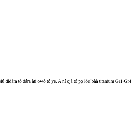
pẹ̀lú dídára tó dára àti owó tó yẹ. A ní ọjà tó pọ̀ lórí bàà titanium Gr