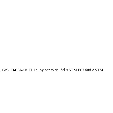
1-Gr4, Gr5, Ti-6Al-4V ELI alloy bar tó dá lórí ASTM F67 tàbí ASTM