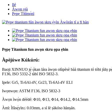
Ilé
Àwọn ọjà
Pẹpẹ Títímọ́nì
Pẹpẹ Titanium fun awọn skru ọpa ẹhin
Àpèjúwe Kúkúrú:
Baoji XINNUO jẹ́ ọ̀kan lára ​​àwọn olùpèsè bàà titanium tó tóbi jùlọ 
F136, ISO 5332-2 tàbí ISO 5832-3.
Ipele: Gr5, Ti-6Al-4V, Gr23, Ti-6Al-4V ELI
Iwọnwọn: ASTM F136, ISO 5832-3
Àwọn ìwọ̀n déédé: Φ10, Φ13, Φ14, Φ14.2, Φ14.5mm
Àmì: Ìfàsẹ́yìn≤ 0.03mm, a sì lè ṣàkóso ìtànṣán.