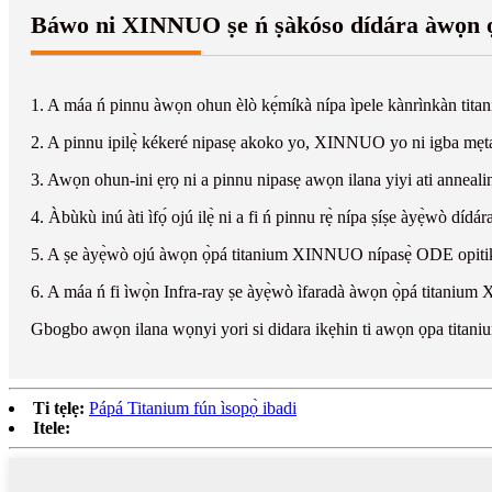
Báwo ni XINNUO ṣe ń ṣàkóso dídára àwọn ọ̀
1. A máa ń pinnu àwọn ohun èlò kẹ́míkà nípa ìpele kànrìnkàn titan
2. A pinnu ipilẹ̀ kékeré nipasẹ akoko yo, XINNUO yo ni igba mẹt
3. Awọn ohun-ini ẹrọ ni a pinnu nipasẹ awọn ilana yiyi ati anne
4. Àbùkù inú àti ìfọ́ ojú ilẹ̀ ni a fi ń pinnu rẹ̀ nípa ṣíṣe àyẹ̀wò d
5. A ṣe àyẹ̀wò ojú àwọn ọ̀pá titanium XINNUO nípasẹ̀ ODE opitik
6. A máa ń fi ìwọ̀n Infra-ray ṣe àyẹ̀wò ìfaradà àwọn ọ̀pá titani
Gbogbo awọn ilana wọnyi yori si didara ikẹhin ti awọn ọpa titan
Ti tẹlẹ:
Pápá Titanium fún ìsopọ̀ ibadi
Itele: