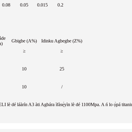
0.08
0.05
0.015
0.2
áde
Gbigbe (A%)
Idinku Agbegbe (Z%)
a)
≥
≥
10
25
10
/
I lè dé láàrín A3 àti Agbára ìfàsẹ́yìn lè dé 1100Mpa. A ń lo ọ̀pá titaniu