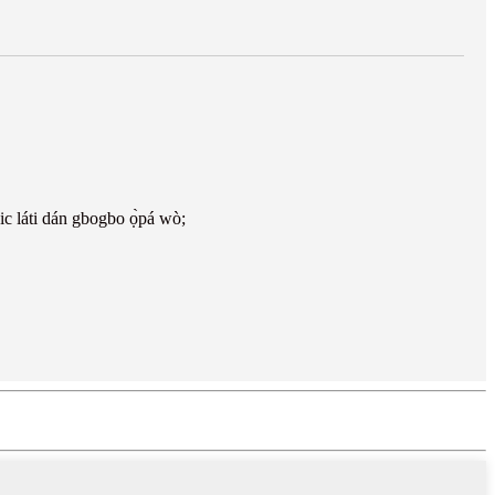
nic láti dán gbogbo ọ̀pá wò;