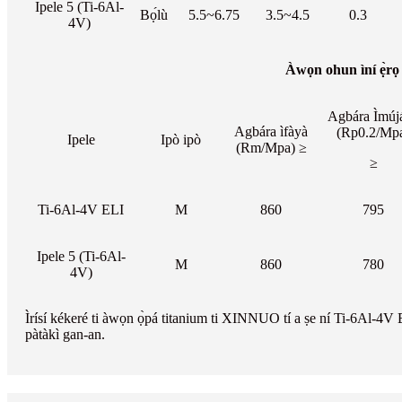
Ipele 5 (Ti-6Al-
Bọ́lù
5.5~6.75
3.5~4.5
0.3
4V)
Àwọn ohun ìní ẹ̀rọ
Agbára Ìmúj
Agbára ìfàyà
(Rp0.2/Mp
Ipele
Ipò ipò
(Rm/Mpa) ≥
≥
Ti-6Al-4V ELI
M
860
795
Ipele 5 (Ti-6Al-
M
860
780
4V)
Ìrísí kékeré ti àwọn ọ̀pá titanium ti XINNUO tí a ṣe ní Ti-6Al-4V EL
pàtàkì gan-an.