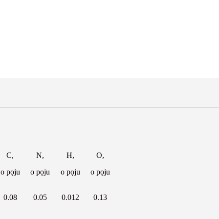
C,
N,
H,
O,
o pọju
o pọju
o pọju
o pọju
0.08
0.05
0.012
0.13