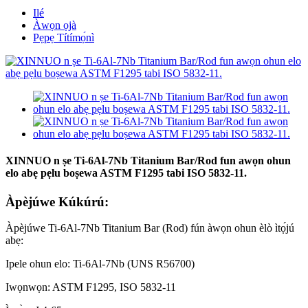
Ilé
Àwọn ọjà
Pẹpẹ Títímọ́nì
XINNUO n ṣe Ti-6Al-7Nb Titanium Bar/Rod fun awọn ohun
elo abẹ pẹlu boṣewa ASTM F1295 tabi ISO 5832-11.
Àpèjúwe Kúkúrú:
Àpèjúwe Ti-6Al-7Nb Titanium Bar (Rod) fún àwọn ohun èlò ìtọ́jú
abẹ:
Ipele ohun elo: Ti-6Al-7Nb (UNS R56700)
Iwọnwọn: ASTM F1295, ISO 5832-11