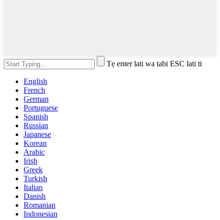
Tẹ enter lati wa tabi ESC lati ti
English
French
German
Portuguese
Spanish
Russian
Japanese
Korean
Arabic
Irish
Greek
Turkish
Italian
Danish
Romanian
Indonesian