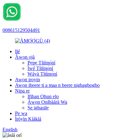
008615129504491
Ilé
Àwọn ọjà
Pẹpẹ Títímọ́nì
Ìwé Títímọ́nì
Wáyà Títímọ́nì
Awọn iroyin
Awọn ibeere ti a maa n beere nigbagbogbo
Nipa re
Ifihan Ohun elo
Àwọn Oníbàárà Wa
Ṣe igbasilẹ
Pe wa
Ìròyìn Kíákíá
English