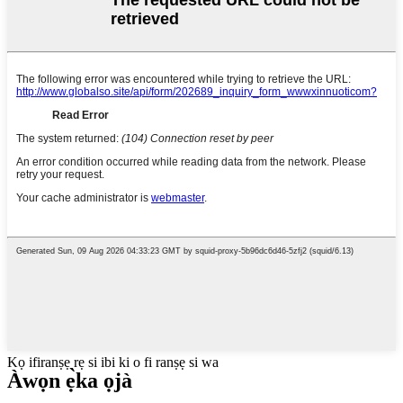
Kọ ifiranṣẹ rẹ si ibi ki o fi ranṣẹ si wa
Àwọn ẹ̀ka ọjà