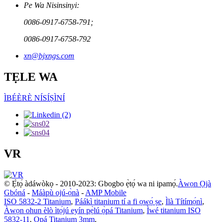
Pe Wa Nisinsinyi:
0086-0917-6758-791;
0086-0917-6758-792
xn@bjxngs.com
TẸLE WA
ÌBÉÈRÈ NÍSÍṢÌNÍ
VR
© Ẹ̀tọ́ àdáwòkọ - 2010-2023: Gbogbo ẹ̀tọ́ wa ni ipamọ́.
Àwọn Ọjà
Gbóná
-
Máàpù ojú-ọ̀nà
-
AMP Mobile
ISO 5832-2 Titanium
,
Páákì titanium tí a fi ọwọ́ ṣe
,
Ìlà Títímọ́nì
,
Àwọn ohun èlò ìtọ́jú eyín pẹ̀lú ọ̀pá Titanium
,
Ìwé titanium ISO
5832-11
,
Ọpá Titanium 3mm
,