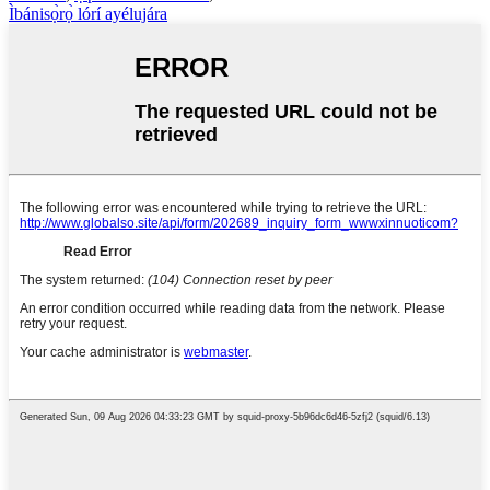
Ìbánisọ̀rọ̀ lórí ayélujára