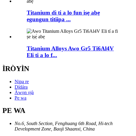
Titanium dì ti a lo fun isẹ abẹ
egungun titiipa ...
Titanium Alloys Awo Gr5 Ti6Al4V
Eli ti a lo f...
ÌRÒYÌN
Nipa re
Dídára
Àwọn ọjà
Pe wa
PE WA
No.6, South Section, Fenghuang 6th Road, Hi-tech
Development Zone, Baoji Shaanxi, China