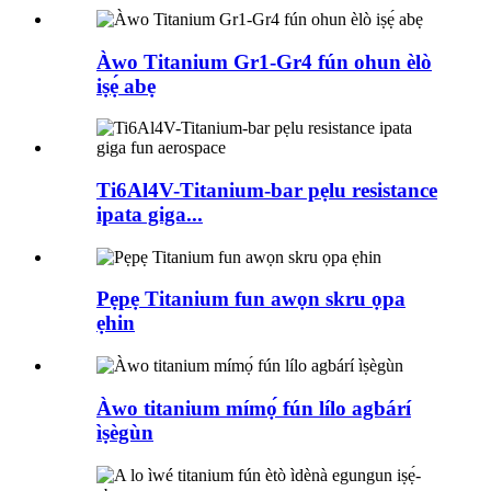
Àwo Titanium Gr1-Gr4 fún ohun èlò
iṣẹ́ abẹ
Ti6Al4V-Titanium-bar pẹlu resistance
ipata giga...
Pẹpẹ Titanium fun awọn skru ọpa
ẹhin
Àwo titanium mímọ́ fún lílo agbárí
ìṣègùn