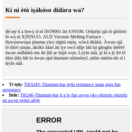
Kí ni ètò ìṣàkóso dídára wa?
Ilé-iṣẹ́ tí a fọwọ́ sí ní ISO9001 àti AS9100. Oríṣiríṣi ọjà tó gbòòrò
ló wà ní XINNUO, ALD Vacuum Melting Furnace -
ìfọwọ́sowọ́pọ̀ plasma yíyọ́ nígbà mẹ́ta, wíwá àbùkù. Àwọn ọjà
tó dúró ṣinṣin, àkókò ìdarí àti iye owó ìdíje láti bá gbogbo ìbéèrè
àwọn oníbàárà mu àti láti ṣe ìtọ́jú wọn. Lẹ́yìn náà, jẹ́ kí a jẹ́ ibi tó
dára jùlọ láti lo àwọn ọ̀pá titanium nísinsìnyí, ọdún márùn-ún sí i
lẹ́yìn náà.
Ti tẹlẹ:
Ti6Al4V-Titanium-bar pẹlu resistance ipata giga fun
aerospace
Itele:
Ti6246-Titanium-bar ti a lo fun awọn ọkọ ofurufu ofurufu
ati awọn ẹnjini afẹfẹ