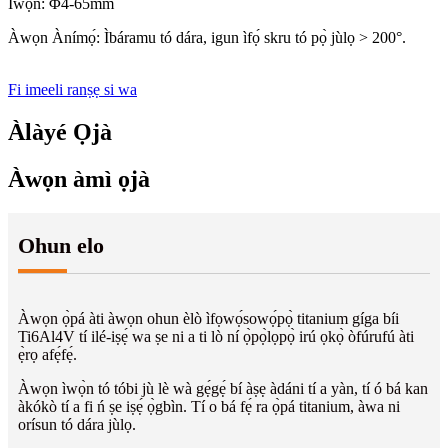
Ìwọ̀n: Φ4-65mm
Àwọn Ànímọ́: Ìbáramu tó dára, igun ìfọ́ skru tó pọ̀ jùlọ > 200°.
Fi imeeli ranṣẹ si wa
Àlàyé Ọjà
Àwọn àmì ọjà
Ohun elo
Àwọn ọ̀pá àti àwọn ohun èlò ìfọwọ́sowọ́pọ̀ titanium gíga bíi
Ti6Al4V tí ilé-iṣẹ́ wa ṣe ni a ti lò ní ọ̀pọ̀lọpọ̀ irú ọkọ̀ òfúrufú àti
ẹ̀rọ afẹ́fẹ́.
Àwọn ìwọ̀n tó tóbi jù lè wà gẹ́gẹ́ bí àṣẹ àdáni tí a yàn, tí ó bá kan
àkókò tí a fi ń ṣe iṣẹ́ ọ̀gbìn. Tí o bá fẹ́ ra ọ̀pá titanium, àwa ni
orísun tó dára jùlọ.