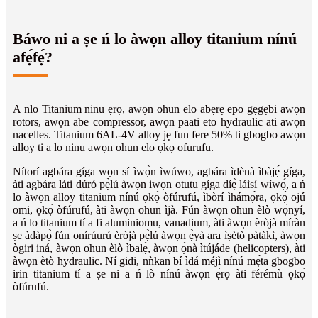
Báwo ni a ṣe ń lo àwọn alloy titanium nínú
afẹ́fẹ́?
A nlo Titanium ninu ẹrọ, awọn ohun elo abẹrẹ epo gẹgẹbi awọn
rotors, awọn abe compressor, awọn paati eto hydraulic ati awọn
nacelles. Titanium 6AL-4V alloy jẹ fun fere 50% ti gbogbo awọn
alloy ti a lo ninu awọn ohun elo ọkọ ofurufu.
Nítorí agbára gíga wọn sí ìwọ̀n ìwúwo, agbára ìdènà ìbàjẹ́ gíga,
àti agbára láti dúró pẹ̀lú àwọn iwọn otutu gíga díẹ̀ láìsí wíwọ́, a ń
lo àwọn alloy titanium nínú ọkọ̀ òfúrufú, ìbòrí ìhámọ́ra, ọkọ̀ ojú
omi, ọkọ̀ òfúrufú, àti àwọn ohun ìjà. Fún àwọn ohun èlò wọ̀nyí,
a ń lo titanium tí a fi aluminiomu, vanadium, àti àwọn èròjà míràn
ṣe àdàpọ̀ fún onírúurú èròjà pẹ̀lú àwọn ẹ̀yà ara ìṣètò pàtàkì, àwọn
ògiri iná, àwọn ohun èlò ìbalẹ̀, àwọn ọ̀nà ìtújáde (helicopters), àti
àwọn ètò hydraulic. Ní gidi, nǹkan bí ìdá méjì nínú mẹ́ta gbogbo
irin titanium tí a ṣe ni a ń lò nínú àwọn ẹ̀rọ àti férémù ọkọ̀
òfúrufú.