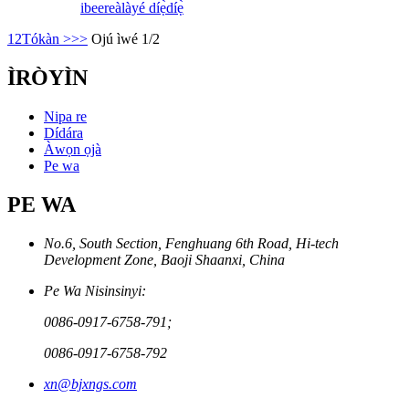
ibeere
àlàyé díẹ̀díẹ̀
1
2
Tókàn >
>>
Ojú ìwé 1/2
ÌRÒYÌN
Nipa re
Dídára
Àwọn ọjà
Pe wa
PE WA
No.6, South Section, Fenghuang 6th Road, Hi-tech
Development Zone, Baoji Shaanxi, China
Pe Wa Nisinsinyi:
0086-0917-6758-791;
0086-0917-6758-792
xn@bjxngs.com