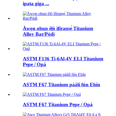
ipata giga ...
Àwọn ohun èlò ìfiranṣẹ́ Titanium
Alloy Bar/Pódì
ASTM F136 Ti-6Al-4V ELI Titanium
Pẹpẹ / Ọpá
ASTM F67 Titanium páálí fún Ehín
ASTM F67 Titanium Pẹpẹ / Ọpá