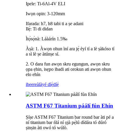
Ipele: Ti-6Al-4V ELI
Iwọn opin: 3-120mm
Ifarada: h7, h8 tabi ti a ṣe adani
Ilẹ̀: Ti di didan
Ìtọ́sọ́nà: Láàárín 1.5‰
Àṣà: 1. Àwọn ohun ìní ara jẹ́ èyí tí a lè ṣàkóso tí
a sì lè ṣe àtúnṣe sí.
2. O dara fun awọn skru egungun, awọn skru
ọpa ẹhin, isẹpo ibadi ati orokun ati awọn ohun
elo ehín
ibeere
àlàyé díẹ̀díẹ̀
ASTM F67 Titanium páálí fún Ehín
Ṣíṣe ASTM F67 Titanium bar round bar àti pé a
ní titanium bar ńlá ní ọjà pẹ̀lú dídára tó dúró
ṣinṣin àti owó tó wúlò.