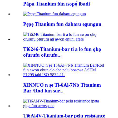
Pápá Titanium fún ìsopọ̀ ibadi
Pẹpẹ Titanium fun dabaru egungun
Ti6246-Titanium-bar ti a lo fun ọkọ
ofurufu ofurufu...
XINNUO n ṣe Ti-6Al-7Nb Titanium
Bar /Rod fun sur...
Ti6Al4V-Titanium-bar pẹlu resistance