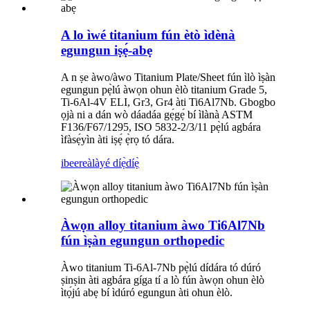
A lo ìwé titanium fún ètò ìdènà
egungun iṣẹ́-abẹ
A n ṣe àwo/àwo Titanium Plate/Sheet fún ìlò ìṣàn
egungun pẹ̀lú àwọn ohun èlò titanium Grade 5,
Ti-6Al-4V ELI, Gr3, Gr4 àti Ti6Al7Nb. Gbogbo
ọjà ni a dán wò dáadáa gẹ́gẹ́ bí ìlànà ASTM
F136/F67/1295, ISO 5832-2/3/11 pẹ̀lú agbára
ìfàsẹ́yìn àti iṣẹ́ ẹ̀rọ tó dára.
ibeere
àlàyé díẹ̀díẹ̀
Àwọn alloy titanium àwo Ti6Al7Nb
fún ìṣàn egungun orthopedic
Àwo titanium Ti-6Al-7Nb pẹ̀lú dídára tó dúró
ṣinṣin àti agbára gíga tí a lò fún àwọn ohun èlò
ìtọ́jú abẹ bí ìdúró egungun àti ohun èlò.