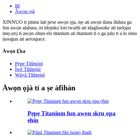
Ilé
Àwọn ọjà
XINNUO ti pinnu lati pese awọn ọja, iṣẹ ati awọn ilana didara ga
fun awọn alabara, ni idojukọ lori iwadii ati idagbasoke ati iṣelọpọ
imọ-ẹrọ ti awọn ohun elo titanium ati titanium ti o ga julọ ti a lo ninu
iṣoogun ati aerospace.
Àwọn Ẹ̀ka
Pẹpẹ Títímọ́nì
Ìwé Títímọ́nì
Wáyà Títímọ́nì
Àwọn ọjà tí a ṣe àfihàn
Pẹpẹ Titanium fun awọn skru ọpa
ẹhin