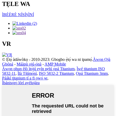
TẸLE WA
ÌBÉÈRÈ NÍSÍṢÌNÍ
VR
© Ẹ̀tọ́ àdáwòkọ - 2010-2023: Gbogbo ẹ̀tọ́ wa ni ipamọ́.
Àwọn Ọjà
Gbóná
-
Máàpù ojú-ọ̀nà
-
AMP Mobile
Àwọn ohun èlò ìtọ́jú eyín pẹ̀lú ọ̀pá Titanium
,
Ìwé titanium ISO
5832-11
,
Ìlà Títímọ́nì
,
ISO 5832-2 Titanium
,
Ọpá Titanium 3mm
,
Páákì titanium tí a fi ọwọ́ ṣe
,
Ìbánisọ̀rọ̀ lórí ayélujára