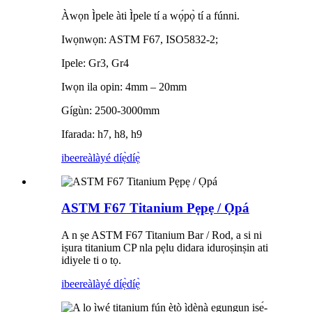
Àwọn Ìpele àti Ìpele tí a wọ́pọ̀ tí a fúnni.
Iwọnwọn: ASTM F67, ISO5832-2;
Ipele: Gr3, Gr4
Iwọn ila opin: 4mm – 20mm
Gígùn: 2500-3000mm
Ifarada: h7, h8, h9
ibeere
àlàyé díẹ̀díẹ̀
ASTM F67 Titanium Pẹpẹ / Ọpá
A n ṣe ASTM F67 Titanium Bar / Rod, a si ni
iṣura titanium CP nla pẹlu didara iduroṣinṣin ati
idiyele ti o tọ.
ibeere
àlàyé díẹ̀díẹ̀