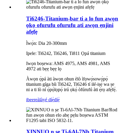
Ti6246-Titanium-bar ti a lo fun awọn
ọkọ ofurufu ofurufu ati awọn ẹnjini
afẹfẹ
Ìwọ̀n: Dia 20-300mm
Ipele: Ti6242, Ti6246, Ti811 Ọpá titanium
Iwọn boṣewa: AMS 4975, AMS 4981, AMS
4972 ati bẹẹ bẹẹ lọ
Àwọn ọ̀pá àti àwọn ohun èlò ìfọwọ́sowọ́pọ̀
titanium gíga bíi Ti6242, Ti6246 tí ilé-iṣẹ́ wa ṣe
ni a ti lò ní ọ̀pọ̀lọpọ̀ irú ọkọ̀ òfúrufú àti ẹ̀rọ afẹ́fẹ́.
ibeere
àlàyé díẹ̀díẹ̀
XINNUO n ṣe Ti-6Al-7Nb Titanium