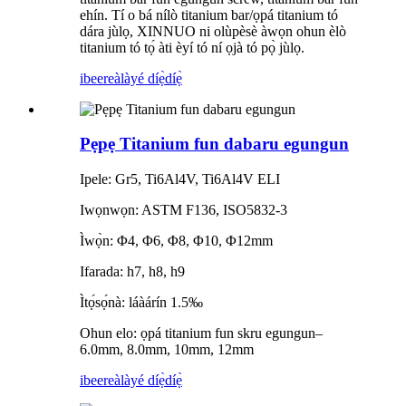
ehín. Tí o bá nílò titanium bar/ọpá titanium tó
dára jùlọ, XINNUO ni olùpèsè àwọn ohun èlò
titanium tó tọ́ àti èyí tó ní ọjà tó pọ̀ jùlọ.
ibeere
àlàyé díẹ̀díẹ̀
Pẹpẹ Titanium fun dabaru egungun
Ipele: Gr5, Ti6Al4V, Ti6Al4V ELI
Iwọnwọn: ASTM F136, ISO5832-3
Ìwọ̀n: Φ4, Φ6, Φ8, Φ10, Φ12mm
Ifarada: h7, h8, h9
Ìtọ́sọ́nà: láàárín 1.5‰
Ohun elo: ọpá titanium fun skru egungun–
6.0mm, 8.0mm, 10mm, 12mm
ibeere
àlàyé díẹ̀díẹ̀