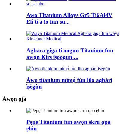
Awo Titanium Alloys Gr5 Ti6Al4V
Eli ti a lo fun su...
Agbara giga ti oogun Titanium fun
awọn Kirs iṣoogun ...
Àwo titanium mímọ́ fún lílo agbárí
ìṣègùn
Àwọn ọjà
Pẹpẹ Titanium fun awọn skru ọpa
ẹhin