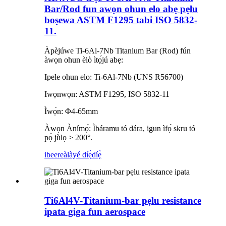
Bar/Rod fun awọn ohun elo abẹ pẹlu
boṣewa ASTM F1295 tabi ISO 5832-
11.
Àpèjúwe Ti-6Al-7Nb Titanium Bar (Rod) fún
àwọn ohun èlò ìtọ́jú abẹ:
Ipele ohun elo: Ti-6Al-7Nb (UNS R56700)
Iwọnwọn: ASTM F1295, ISO 5832-11
Ìwọ̀n: Φ4-65mm
Àwọn Ànímọ́: Ìbáramu tó dára, igun ìfọ́ skru tó
pọ̀ jùlọ > 200°.
ibeere
àlàyé díẹ̀díẹ̀
Ti6Al4V-Titanium-bar pẹlu resistance
ipata giga fun aerospace