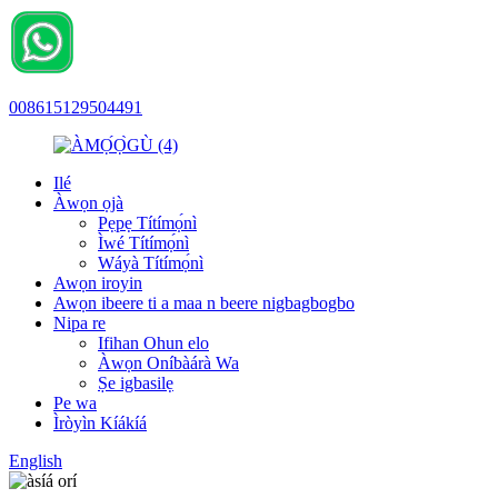
008615129504491
Ilé
Àwọn ọjà
Pẹpẹ Títímọ́nì
Ìwé Títímọ́nì
Wáyà Títímọ́nì
Awọn iroyin
Awọn ibeere ti a maa n beere nigbagbogbo
Nipa re
Ifihan Ohun elo
Àwọn Oníbàárà Wa
Ṣe igbasilẹ
Pe wa
Ìròyìn Kíákíá
English