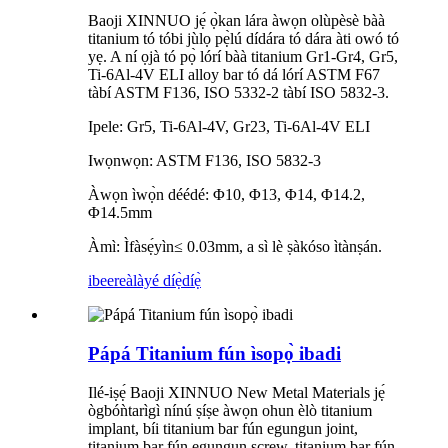
Baoji XINNUO jẹ́ ọ̀kan lára ​​àwọn olùpèsè bàà
titanium tó tóbi jùlọ pẹ̀lú dídára tó dára àti owó tó
yẹ. A ní ọjà tó pọ̀ lórí bàà titanium Gr1-Gr4, Gr5,
Ti-6Al-4V ELI alloy bar tó dá lórí ASTM F67
tàbí ASTM F136, ISO 5332-2 tàbí ISO 5832-3.
Ipele: Gr5, Ti-6Al-4V, Gr23, Ti-6Al-4V ELI
Iwọnwọn: ASTM F136, ISO 5832-3
Àwọn ìwọ̀n déédé: Φ10, Φ13, Φ14, Φ14.2,
Φ14.5mm
Àmì: Ìfàsẹ́yìn≤ 0.03mm, a sì lè ṣàkóso ìtànṣán.
ibeere
àlàyé díẹ̀díẹ̀
Pápá Titanium fún ìsopọ̀ ibadi
Ilé-iṣẹ́ Baoji XINNUO New Metal Materials jẹ́
ògbóǹtarìgì nínú ṣíṣe àwọn ohun èlò titanium
implant, bíi titanium bar fún egungun joint,
titanium bar fún egungun screw, titanium bar fún