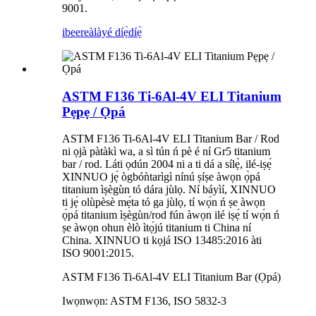
9001.
ibeere
àlàyé díẹ̀díẹ̀
ASTM F136 Ti-6Al-4V ELI Titanium
Pẹpẹ / Ọpá
ASTM F136 Ti-6Al-4V ELI Titanium Bar / Rod
ni ọjà pàtàkì wa, a sì tún ń pè é ní Gr5 titanium
bar / rod. Láti ọdún 2004 ni a ti dá a sílẹ̀, ilé-iṣẹ́
XINNUO jẹ́ ògbóǹtarìgì nínú ṣíṣe àwọn ọ̀pá
titanium ìṣègùn tó dára jùlọ. Ní báyìí, XINNUO
ti jẹ́ olùpèsè mẹ́ta tó ga jùlọ, tí wọ́n ń ṣe àwọn
ọ̀pá titanium ìṣègùn/rod fún àwọn ilé iṣẹ́ tí wọ́n ń
ṣe àwọn ohun èlò ìtọ́jú titanium ti China ní
China. XINNUO ti kọjá ISO 13485:2016 àti
ISO 9001:2015.
ASTM F136 Ti-6Al-4V ELI Titanium Bar (Ọpá)
Iwọnwọn: ASTM F136, ISO 5832-3