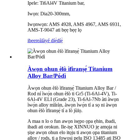
Ipele: Ti6Al4V Titanium bar,
Iwọn: Dia20-300mm,
Iwọnwọn: AMS 4928, AMS 4967, AMS 6931,
AMS-T-9047 ati bẹẹ bẹẹ lọ
ibeere
àlàyé díẹ̀díẹ̀
Àwọn ohun èlò ìfiranṣẹ́ Titanium
Alloy Bar/Pódì
Àwọn ohun èlò ìfiranṣẹ́ Titanium Alloy Bar /
Rod ní ìwọ̀n ohun èlò ti Gr5 (Ti-6Al-4V), Ti-
6Al-4V ELI (Grade 23), Ti-6Al-7Nb àti àwọn
ìwọ̀n alloy mìíràn, àwọn ìwọ̀n tí a sọ ni àwọn
ohun èlò ìfiranṣẹ́ tí a lò jùlọ.
A maa n lo o fun awọn isẹpo ọpa ẹhin, ibadi,
ibadi ati orokun. Ile-iṣẹ XINNUO jẹ amọja ni
ṣiṣe awọn ohun elo itọju ti awọn ọpa titanium
alloy / rods, ti a fọwọsi pẹlu ISO 13485 ati ISO