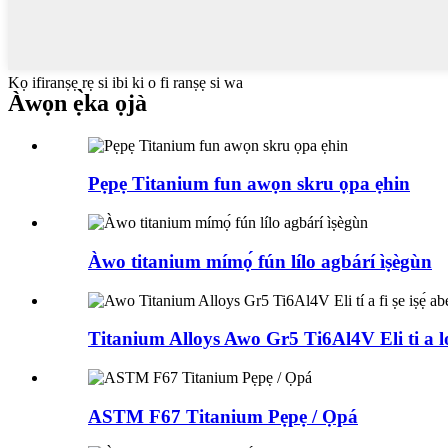
Kọ ifiranṣẹ rẹ si ibi ki o fi ranṣẹ si wa
Àwọn ẹ̀ka ọjà
Pẹpẹ Titanium fun awọn skru ọpa ẹhin
Àwo titanium mímọ́ fún lílo agbárí ìṣègùn
Titanium Alloys Awo Gr5 Ti6Al4V Eli ti a lo 
ASTM F67 Titanium Pẹpẹ / Ọpá