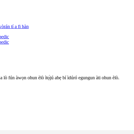
 a lò fún àwọn ohun èlò ìtọ́jú abẹ bí ìdúró egungun àti ohun èlò.