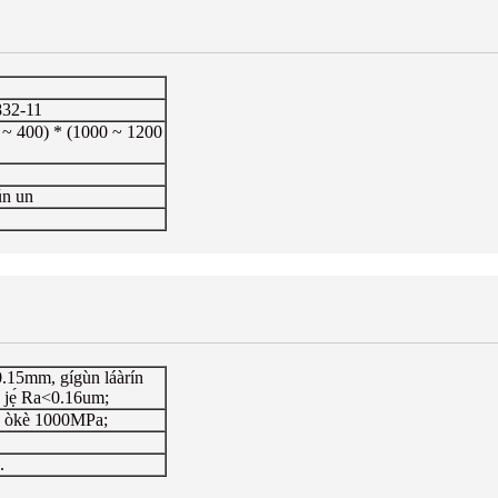
32-11
0 ~ 400) * (1000 ~ 1200
ún un
-0.15mm, gígùn láàrín
̀ jẹ́ Ra<0.16um;
dé òkè 1000MPa;
.