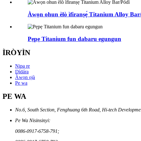
Àwọn ohun èlò ìfiranṣẹ́ Titanium Alloy Bar
Pẹpẹ Titanium fun dabaru egungun
ÌRÒYÌN
Nipa re
Dídára
Àwọn ọjà
Pe wa
PE WA
No.6, South Section, Fenghuang 6th Road, Hi-tech Developme
Pe Wa Nisinsinyi:
0086-0917-6758-791;