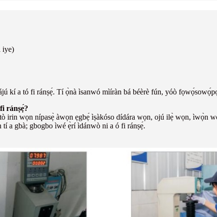
i iye)
ájú kí a tó fi ránṣẹ́. Tí ọ̀nà ìsanwó mìíràn bá béèrè fún, yóò fọwọ́sowọ́pọ
fi ránṣẹ́?
tò irin wọn nípasẹ̀ àwọn ẹgbẹ́ ìṣàkóso dídára wọn, ojú ilẹ̀ wọn, ìwọ̀n wọ
 tí a gbà; gbogbo ìwé ẹ̀rí ìdánwò ni a ó fi ránṣẹ́.