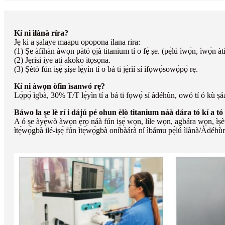
Kí ni ìlànà ríra?
Jẹ ki a ṣalaye maapu opopona ilana rira:
(1) Ṣe àfihàn àwọn pàtó ọjà titanium tí o fẹ́ ṣe. (pẹ̀lú ìwọ̀n, ìwọ̀n àt
(2) Jẹrisi iye ati akoko itọsọna.
(3) Ṣètò fún iṣẹ́ ṣíṣe lẹ́yìn tí o bá ti jẹ́rìí sí ìfọwọ́sowọ́pọ̀ rẹ.
Kí ni àwọn òfin ìsanwó rẹ?
Lọ́pọ̀ ìgbà, 30% T/T lẹ́yìn tí a bá ti fọwọ́ sí àdéhùn, owó tí ó kù ṣá
Báwo la ṣe lè rí i dájú pé ohun èlò titanium náà dára tó kí a tó 
A ó ṣe àyẹ̀wò àwọn ẹ̀rọ náà fún iṣẹ́ wọn, líle wọn, agbára wọn, ìṣè
ìtẹ́wọ́gbà ilé-iṣẹ́ fún ìtẹ́wọ́gbà oníbàárà ní ìbámu pẹ̀lú ìlànà/Àdéhùn