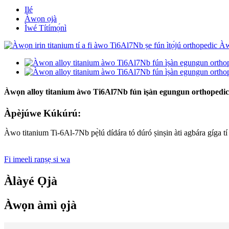
Ilé
Àwọn ọjà
Ìwé Títímọ́nì
Àwọn alloy titanium àwo Ti6Al7Nb fún ìṣàn egungun orthopedic
Àpèjúwe Kúkúrú:
Àwo titanium Ti-6Al-7Nb pẹ̀lú dídára tó dúró ṣinṣin àti agbára gíga tí
Fi imeeli ranṣẹ si wa
Àlàyé Ọjà
Àwọn àmì ọjà