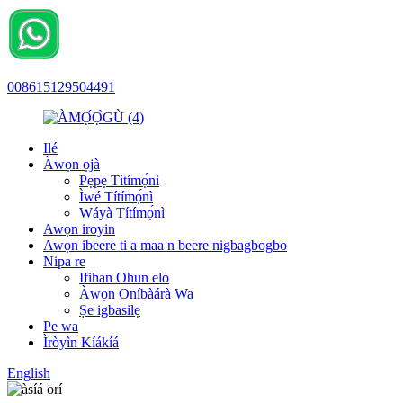
008615129504491
Ilé
Àwọn ọjà
Pẹpẹ Títímọ́nì
Ìwé Títímọ́nì
Wáyà Títímọ́nì
Awọn iroyin
Awọn ibeere ti a maa n beere nigbagbogbo
Nipa re
Ifihan Ohun elo
Àwọn Oníbàárà Wa
Ṣe igbasilẹ
Pe wa
Ìròyìn Kíákíá
English