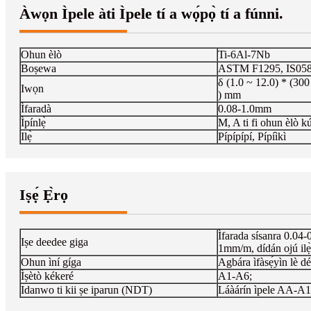
Àwọn Ìpele àti Ìpele tí a wọ́pọ̀ tí a fúnni.
Ohun èlò
Ti-6Al-7Nb
Boṣewa
ASTM F1295, IS058
δ (1.0 ~ 12.0) * (30
Iwọn
) mm
Ìfaradà
0.08-1.0mm
Ìpínlẹ̀
M, A ti fi ohun èlò k
Ilẹ̀
Pípípípí, Pípíìkì
Iṣẹ́ Ẹ̀rọ
Ìfarada sísanra 0.04
Iṣe deedee giga
1mm/m, dídán ojú ilẹ
Ohun ìní gíga
Agbára ìfàsẹ́yìn lè 
Ìṣètò kékeré
A1-A6;
Idanwo ti kii ṣe iparun (NDT)
Láàárín ìpele AA-A1