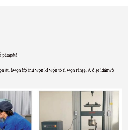
̀ pátápátá.
n àti àwọn ìfọ́ inú wọn kí wọ́n tó fi wọ́n ránṣẹ́. A ó ṣe ìdánwò