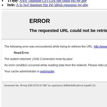
Ti tẹlẹ:
Àwo Titanium Gr1-Gr4 fún ohun èlò iṣẹ́ abẹ
Itele:
A lo ìwé titanium fún ètò ìdènà egungun iṣẹ́-abẹ