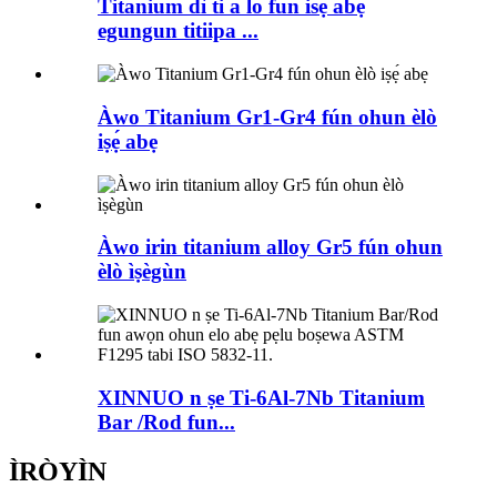
Titanium dì ti a lo fun isẹ abẹ
egungun titiipa ...
Àwo Titanium Gr1-Gr4 fún ohun èlò
iṣẹ́ abẹ
Àwo irin titanium alloy Gr5 fún ohun
èlò ìṣègùn
XINNUO n ṣe Ti-6Al-7Nb Titanium
Bar /Rod fun...
ÌRÒYÌN