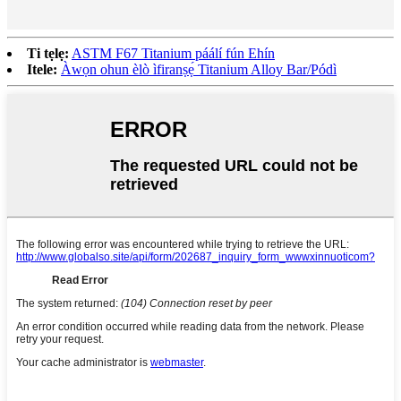
Ti tẹlẹ:
ASTM F67 Titanium páálí fún Ehín
Itele:
Àwọn ohun èlò ìfiranṣẹ́ Titanium Alloy Bar/Pódì