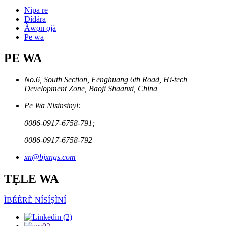
Nipa re
Dídára
Àwọn ọjà
Pe wa
PE WA
No.6, South Section, Fenghuang 6th Road, Hi-tech
Development Zone, Baoji Shaanxi, China
Pe Wa Nisinsinyi:
0086-0917-6758-791;
0086-0917-6758-792
xn@bjxngs.com
TẸLE WA
ÌBÉÈRÈ NÍSÍṢÌNÍ