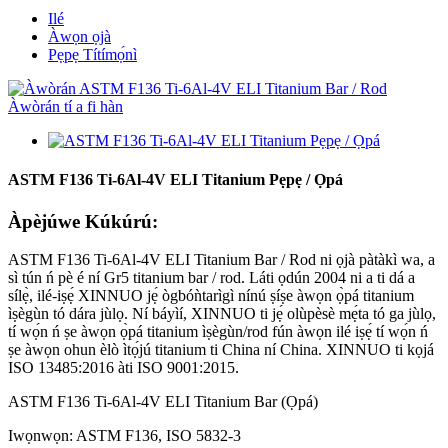
Ilé
Àwọn ọjà
Pẹpẹ Títímọ́nì
ASTM F136 Ti-6Al-4V ELI Titanium Pẹpẹ / Ọpá
Àpèjúwe Kúkúrú:
ASTM F136 Ti-6Al-4V ELI Titanium Bar / Rod ni ọjà pàtàkì wa, a
sì tún ń pè é ní Gr5 titanium bar / rod. Láti ọdún 2004 ni a ti dá a
sílẹ̀, ilé-iṣẹ́ XINNUO jẹ́ ògbóǹtarìgì nínú ṣíṣe àwọn ọ̀pá titanium
ìṣègùn tó dára jùlọ. Ní báyìí, XINNUO ti jẹ́ olùpèsè mẹ́ta tó ga jùlọ,
tí wọ́n ń ṣe àwọn ọ̀pá titanium ìṣègùn/rod fún àwọn ilé iṣẹ́ tí wọ́n ń
ṣe àwọn ohun èlò ìtọ́jú titanium ti China ní China. XINNUO ti kọjá
ISO 13485:2016 àti ISO 9001:2015.
ASTM F136 Ti-6Al-4V ELI Titanium Bar (Ọpá)
Iwọnwọn: ASTM F136, ISO 5832-3