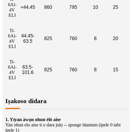
6Al-
<44.45
860
795
10
25
4V
EL
I
Ti-
6Al-
44.45-
825
760
8
20
4V
63.5
EL
I
Ti-
6Al-
63.5-
825
760
8
15
4V
101.6
EL
I
Iṣakoso didara
1. Yíyan àwọn ohun èlò aise
Yan ohun elo aise ti o dara julọ -- sponge titanium (ipele 0 tabi
ipele 1)