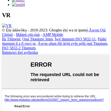
VR
© Ẹ̀tọ́ àdáwòkọ - 2010-2023: Gbogbo ẹ̀tọ́ wa ni ipamọ́.
Àwọn Ọjà
Gbóná
-
Máàpù ojú-ọ̀nà
-
AMP Mobile
Ìlà Títímọ́nì
,
Ọpá Titanium 3mm
,
Ìwé titanium ISO 5832-11
,
Páákì
titanium tí a fi ọwọ́ ṣe
,
Àwọn ohun èlò ìtọ́jú eyín pẹ̀lú ọ̀pá Titanium
,
ISO 5832-2 Titanium
,
Ìbánisọ̀rọ̀ lórí ayélujára