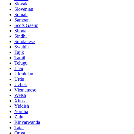
Slovak
Slovenian
Somali
Samoan
Scots Gaelic
Shona
Sindhi
Sundanese
Swahili
Tajik
Tamil
Telugu
Thai
Ukrainian
Urdu
Uzbek
Vietnamese
Welsh
Xhosa
Yiddish
Yoruba
Zulu
Kinyarwanda
Tatar
Oriya