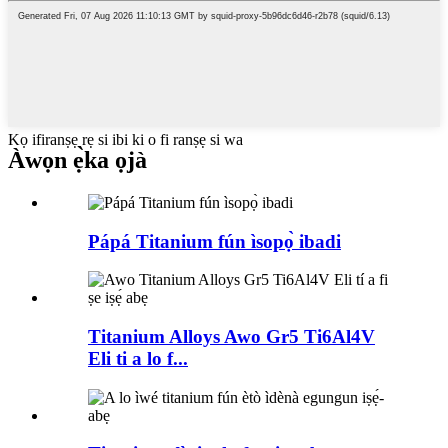
Kọ ifiranṣẹ rẹ si ibi ki o fi ranṣẹ si wa
Àwọn ẹ̀ka ọjà
Pápá Titanium fún ìsopọ̀ ibadi
Titanium Alloys Awo Gr5 Ti6Al4V
Eli ti a lo f...