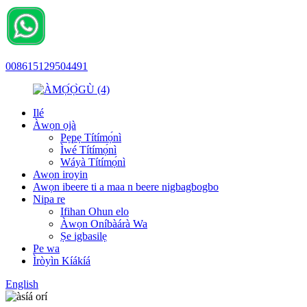
008615129504491
Ilé
Àwọn ọjà
Pẹpẹ Títímọ́nì
Ìwé Títímọ́nì
Wáyà Títímọ́nì
Awọn iroyin
Awọn ibeere ti a maa n beere nigbagbogbo
Nipa re
Ifihan Ohun elo
Àwọn Oníbàárà Wa
Ṣe igbasilẹ
Pe wa
Ìròyìn Kíákíá
English