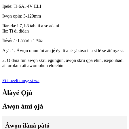
Ipele: Ti-6Al-4V ELI
Iwọn opin: 3-120mm
Ifarada: h7, h8 tabi ti a ṣe adani
Ilẹ̀: Ti di didan
Ìtọ́sọ́nà: Láàárín 1.5‰
Àṣà: 1. Àwọn ohun ìní ara jẹ́ èyí tí a lè ṣàkóso tí a sì lè ṣe àtúnṣe sí.
2. O dara fun awọn skru egungun, awọn skru ọpa ẹhin, isẹpo ibadi
ati orokun ati awọn ohun elo ehín
Fi imeeli ranṣẹ si wa
Àlàyé Ọjà
Àwọn àmì ọjà
Àwọn ìlànà pàtó