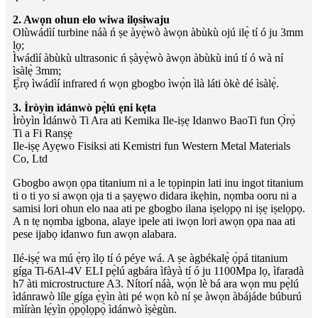
2. Awọn ohun elo wiwa ilọsiwaju
Olùwádìí turbine náà ń ṣe àyẹ̀wò àwọn àbùkù ojú ilẹ̀ tí ó ju 3mm
lọ;
Ìwádìí àbùkù ultrasonic ń ṣàyẹ̀wò àwọn àbùkù inú tí ó wà ní
ìsàlẹ̀ 3mm;
Ẹ̀rọ ìwádìí infrared ń wọn gbogbo ìwọ̀n ìlà láti òkè dé ìsàlẹ̀.
3. Ìròyìn ìdánwò pẹ̀lú ẹni kẹta
Ìròyìn Ìdánwò Ti Ara ati Kemika Ile-iṣẹ Idanwo BaoTi fun Ọ̀rọ̀
Ti a Fi Ranṣẹ
Ile-iṣẹ Ayẹwo Fisiksi ati Kemistri fun Western Metal Materials
Co, Ltd
Gbogbo awọn ọpa titanium ni a le tọpinpin lati inu ingot titanium
ti o ti yo si awọn ọja ti a ṣayẹwo didara ikẹhin, nọmba ooru ni a
samisi lori ohun elo naa ati pe gbogbo ilana iṣelọpọ ni iṣẹ iṣelọpọ.
A n tẹ nọmba igbona, alaye ipele ati iwọn lori awọn ọpa naa ati
pese ijabọ idanwo fun awọn alabara.
Ilé-iṣẹ́ wa mú ẹ̀rọ ìlọ tí ó péye wá. A ṣe àgbékalẹ̀ ọ̀pá titanium
gíga Ti-6Al-4V ELI pẹ̀lú agbára ìfàyà tí ó ju 1100Mpa lọ, ìfaradà
h7 àti microstructure A3. Nítorí náà, wọ́n lè bá ara wọn mu pẹ̀lú
ìdánrawò líle gíga ẹ̀yìn àti pé wọn kò ní ṣe àwọn àbájáde búburú
mìíràn lẹ́yìn ọ̀pọ̀lọpọ̀ ìdánwò ìṣègùn.