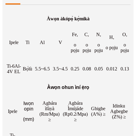
Àwọn àkópọ̀ kẹ́míkà
Fe,
C,
N,
O,
H,
Ipele
Ti
Al
V
o
o
o
o
o pọju
pọju
pọju
pọju
pọju
Ti-6Al-
Bọ́lù
5.5~6.5
3.5~4.5
0.25
0.08
0.05
0.012
0.13
4V EL
Àwọn ohun ìní ẹ̀rọ
Agbára
Agbára
Iwọn
Idinku
ìfàyà
Ìmújáde
Gbigbe
opin
Ipele
Agbegbe
(Rm/Mpa)
(Rp0.2/Mpa)
(A%) ≥
(Z%) ≥
(mm)
≥
≥
Ti-